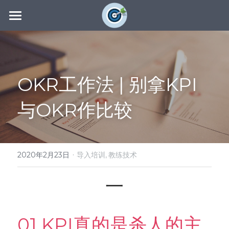
主页
教练社区
OKR工作法 | 别拿KPI
教练技术
OKR教练
与OKR作比较
社区动态
教练认证
教练辅导
联系我们
最新洞见
国际版
了解COC
资源下载
证书查询
·
搜索
2020年2月23日
导入培训,
教练技术
系统设计
专业著作
一
导入培训
OKR表格
01 KPI真的是杀人的主
全周期辅导
OKR流程