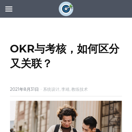
主页
教练社区
OKR
与考核，如何区分
教练技术
OKR教练
又关联？
社区动态
教练认证
教练辅导
联系我们
最新洞见
国际版
了解COC
资源下载
证书查询
·
搜索
2021年8月31日
系统设计,
李靖,
教练技术
系统设计
专业著作
导入培训
OKR表格
全周期辅导
OKR流程