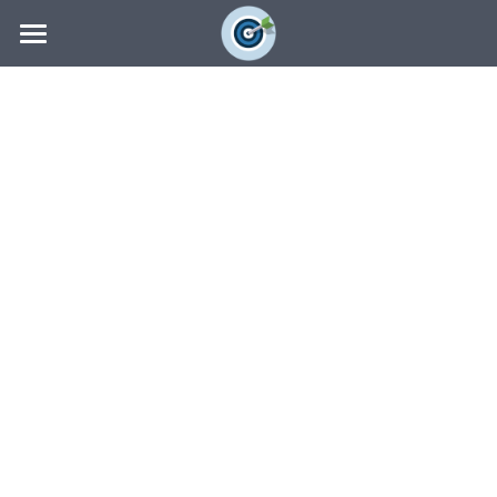
×
博客分类
主页
所有博客分类
教练社区
社区动态
教练技术
OKR教练
系统设计
社区动态
教练认证
教练辅导
李靖
联系我们
最新洞见
国际版
了解COC
陈高岚
资源下载
证书查询
搜索
导入培训
系统设计
专业著作
全周期辅导
导入培训
OKR表格
会员须知
全周期辅导
OKR流程