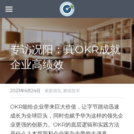
主页
教练社区
专访况阳：真OKR成就
教练技术
OKR教练
企业高绩效
社区动态
教练认证
教练辅导
联系我们
最新洞见
国际版
了解COC
资源下载
证书查询
·
搜索
2023年6月24日
最新洞见,
教练技术
系统设计
专业著作
OKR能给企业带来巨大价值，让字节跳动迅速
成长为全球巨头，同时也赋予华为这样的领先企
导入培训
OKR表格
业更强的创新力。OKR的底层逻辑和实践方法
全周期辅导
OKR流程
是什么？本篇我和企业家杂志带您走进真